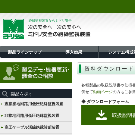
絶縁監視装置ならミドリ安全
製品ラインナップ
導入効果
システム構成
資料ダウンロード
各種製品の取扱説明書や仕様
併せて
動画ページ
の方もご参
製品を探す
◆ ダウンロードフォーム
直接接地回路用低圧絶縁監視装置
非接地回路用低圧絶縁監視装置
高圧ケーブル活線絶縁診断装置