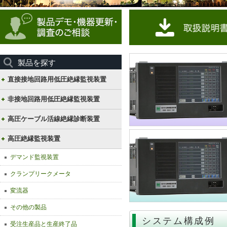
製品を探す
直接接地回路用低圧絶縁監視装置
非接地回路用低圧絶縁監視装置
高圧ケーブル活線絶縁診断装置
高圧絶縁監視装置
デマンド監視装置
クランプリークメータ
変流器
その他の製品
システム構成例
受注生産品と生産終了品