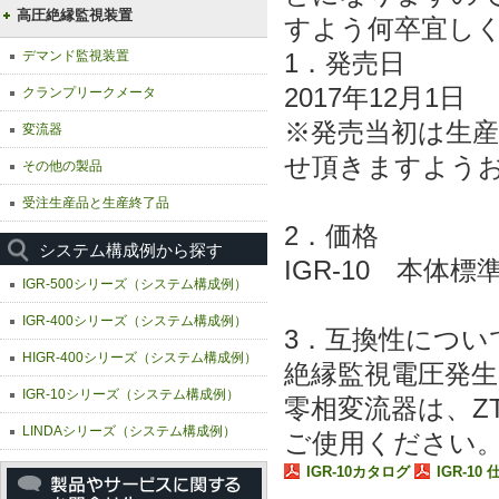
高圧絶縁監視装置
すよう何卒宜し
デマンド監視装置
1．発売日
2017年12月1日
クランプリークメータ
※発売当初は生
変流器
せ頂きますよう
その他の製品
受注生産品と生産終了品
2．価格
システム構成例から探す
IGR-10 本体標
IGR-500シリーズ（システム構成例）
IGR-400シリーズ（システム構成例）
3．互換性につい
HIGR-400シリーズ（システム構成例）
絶縁監視電圧発生器
IGR-10シリーズ（システム構成例）
零相変流器は、Z
LINDAシリーズ（システム構成例）
ご使用ください
IGR-10カタログ
IGR-10 