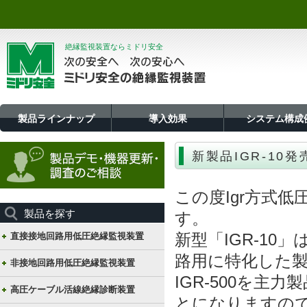
絶縁監視装置ならミドリ安全
製品ラインナップ
導入効果
システム構成
新製品IGR-10
この度Igr方式低
製品を探す
す。
新型「IGR-10
直接接地回路用低圧絶縁監視装置
路用に特化した
非接地回路用低圧絶縁監視装置
IGR-500を主
高圧ケーブル活線絶縁診断装置
とになりますので、