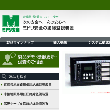
絶縁監視装置ならミドリ安全
製品ラインナップ
導入効果
システム構成
製品を探す
直接接地回路用低圧絶縁監視装置
非接地回路用低圧絶縁監視装置
高圧ケーブル活線絶縁診断装置