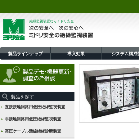
絶縁監視装置ならミドリ安全
製品ラインナップ
導入効果
システム構成
製品を探す
直接接地回路用低圧絶縁監視装置
非接地回路用低圧絶縁監視装置
高圧ケーブル活線絶縁診断装置