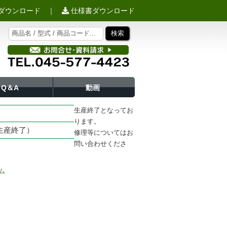
ダウンロード
｜
仕様書ダウンロード
Q＆A
動画
生産終了となってお
ります。
産終了）
修理等についてはお
問い合わせくださ
ム