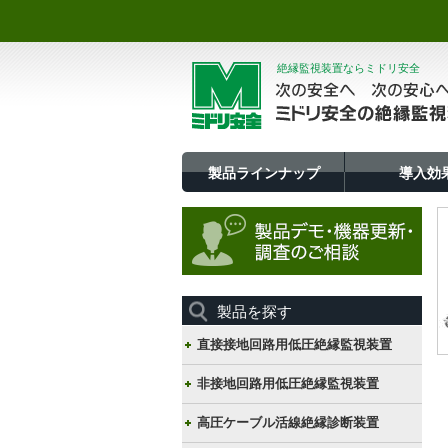
絶縁監視装置ならミドリ安全
製品ラインナップ
導入効
製品を探す
直接接地回路用低圧絶縁監視装置
非接地回路用低圧絶縁監視装置
高圧ケーブル活線絶縁診断装置