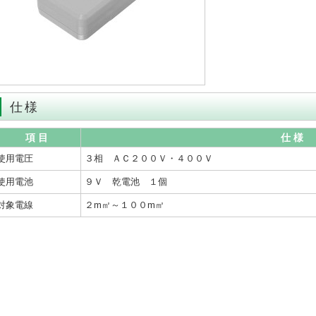
仕様
項 目
仕 様
使用電圧
３相 ＡＣ２００Ｖ・４００Ｖ
使用電池
９Ｖ 乾電池 １個
対象電線
２m㎡～１００m㎡