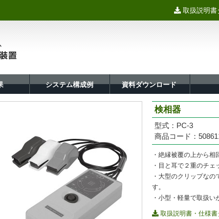
取扱説明書
果
システム構成例
資料ダウンロード
検相器
型式：PC-3
商品コード：508611
・絶縁被覆の上から相
・目と耳で２重のチェ
・大型のクリップなの
す。
・小型・軽量で取扱い
取扱説明書・仕様書