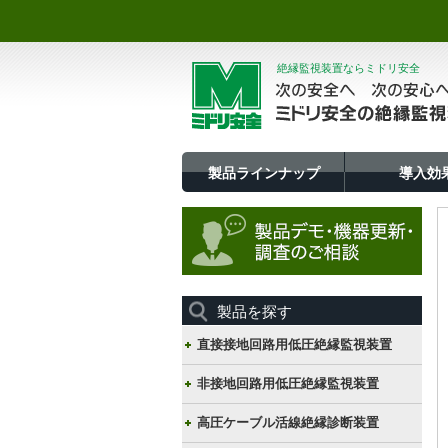
絶縁監視装置ならミドリ安全
製品ラインナップ
導入効
製品を探す
直接接地回路用低圧絶縁監視装置
非接地回路用低圧絶縁監視装置
高圧ケーブル活線絶縁診断装置