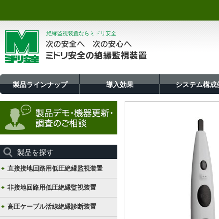
絶縁監視装置ならミドリ安全
製品ラインナップ
導入効果
システム構成
製品を探す
直接接地回路用低圧絶縁監視装置
非接地回路用低圧絶縁監視装置
高圧ケーブル活線絶縁診断装置