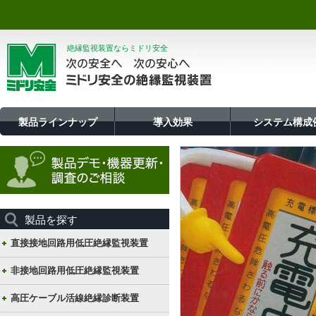
絶縁監視装置ならミドリ安全
製品ラインナップ
導入効果
システム構成
製品を探す
直接接地回路用低圧絶縁監視装置
非接地回路用低圧絶縁監視装置
高圧ケーブル活線絶縁診断装置