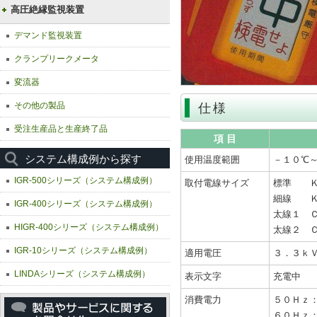
高圧絶縁監視装置
デマンド監視装置
クランプリークメータ
変流器
その他の製品
仕様
受注生産品と生産終了品
項 目
システム構成例から探す
使用温度範囲
－１０℃
IGR-500シリーズ（システム構成例）
取付電線サイズ
標準 Ｋ
細線 Ｋ
IGR-400シリーズ（システム構成例）
太線１ 
HIGR-400シリーズ（システム構成例）
太線２ 
IGR-10シリーズ（システム構成例）
適用電圧
３．３ｋ
LINDAシリーズ（システム構成例）
表示文字
充電中
消費電力
５０Ｈｚ：
６０Ｈｚ：