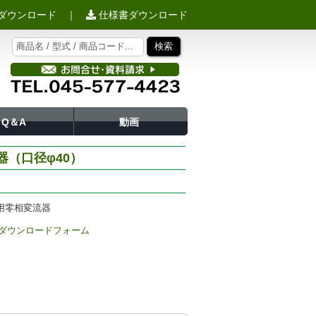
ダウンロード
｜
仕様書ダウンロード
Q＆A
動画
器（口径φ40）
用零相変流器
ダウンロードフォーム