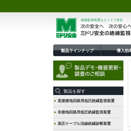
絶縁監視装置ならミドリ安全
製品ラインナップ
導入効
製品を探す
直接接地回路用低圧絶縁監視装置
非接地回路用低圧絶縁監視装置
高圧ケーブル活線絶縁診断装置