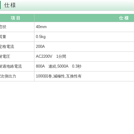
仕様
項 目
仕 様
窓径
40mm
質量
0.5kg
定格電流
200A
耐電圧
AC2200V 1分間
耐過地絡電流
800A 連続,5000A 0.3秒
2次側出力
1000回巻,減極性,互換性有