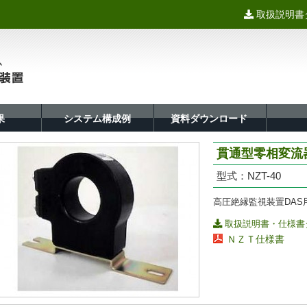
取扱説明書
果
システム構成例
資料ダウンロード
貫通型零相変流
型式：NZT-40
高圧絶縁監視装置DAS
取扱説明書・仕様書
ＮＺＴ仕様書