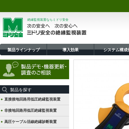
絶縁監視装置ならミドリ安全
製品ラインナップ
導入効果
システム構成
製品を探す
直接接地回路用低圧絶縁監視装置
非接地回路用低圧絶縁監視装置
高圧ケーブル活線絶縁診断装置